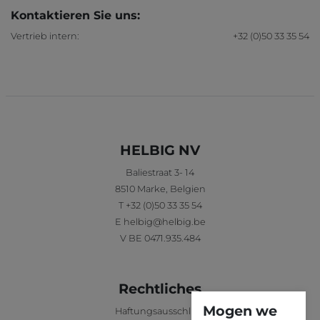
Kontaktieren Sie uns:
Vertrieb intern:
+32 (0)50 33 35 54
HELBIG NV
Baliestraat 3- 14
8510
Marke
,
Belgien
T
+32 (0)50 33 35 54
E
helbig@helbig.be
V
BE 0471.935.484
Rechtliches
Mogen we
Haftungsausschluss