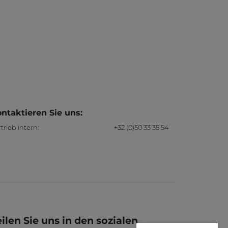
ntaktieren Sie uns:
trieb intern:
+32 (0)50 33 35 54
eilen Sie uns in den sozialen