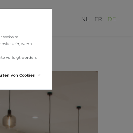
NL
FR
DE
er Website
ebsites ein, wenn
ite verfolgt werden.
rten von Cookies