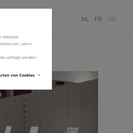
NL
FR
DE
er Website
ebsites ein, wenn
ite verfolgt werden.
rten von Cookies