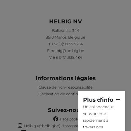
HELBIG NV
Baliestraat 3-14
8510
Marke
,
Belgique
T
+32 (0)50 33 35 54
E
helbig@helbig.be
V
BE 0471.935.484
Informations légales
Clause de non-responsabilité
Déclaration de confidentialité
Plus d'info
Un collaborateur
Suivez-nous
vous oriente
Facebook
rapidement à
Helbig (@helbigbe) • Instagram-foto's en -video's
travers nos