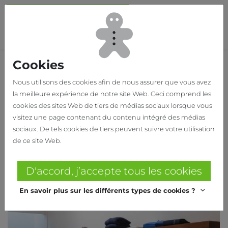
Passer au contenu principal
Bas
Cookies
Home
Nous utilisons des cookies afin de nous assurer que vous avez
la meilleure expérience de notre site Web. Ceci comprend les
cookies des sites Web de tiers de médias sociaux lorsque vous
Conception : Maister – Réalisation : Emex
visitez une page contenant du contenu intégré des médias
sociaux. De tels cookies de tiers peuvent suivre votre utilisation
de ce site Web.
D'accord, j’accepte tous les cookies
En savoir plus sur les différents types de cookies ?
Structure murale avec tringles courbées