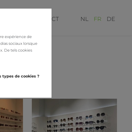
ISATIONS
CONTACT
NL
FR
DE
ure expérience de
dias sociaux lorsque
. De tels cookies
ts types de cookies ?
n: