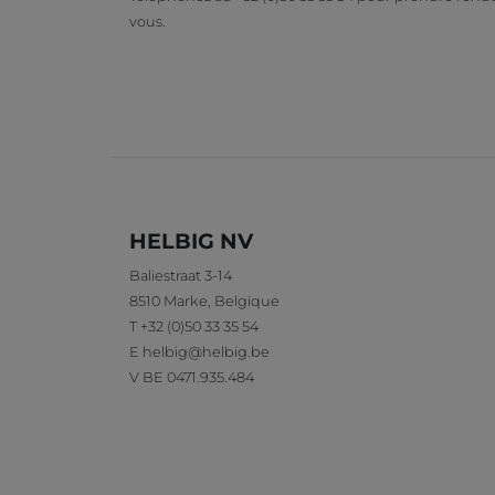
vous.
HELBIG NV
Baliestraat 3-14
8510
Marke
,
Belgique
T
+32 (0)50 33 35 54
E
helbig@helbig.be
V
BE 0471.935.484