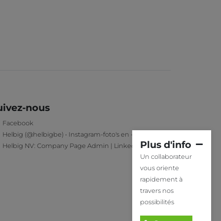
uivez-nous
Facebook
Helbig (@helbigbe) • Instagram-foto's en -video's
Plus d'info
Helbig NV: Company Page Admin | LinkedIn
Un collaborateur
vous oriente
rapidement à
travers nos
possibilités