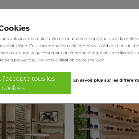
SHOWROOM
A PROPOS DE NOUS
RÉAL
Cookies
Nous utilisons des cookies afin de nous assurer que vous avez la meille
notre site Web. Ceci comprend les cookies des sites Web de tiers de mé
vous visitez une page contenant du contenu intégré des médias sociaux
de tiers peuvent suivre votre utilisation de ce site Web.
 j’accepte tous les
En savoir plus sur les différen
cookies
ption et réalisation :
ant More
Conception et réalisatio
Jacobs Interieur