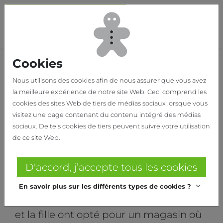
Passer au contenu principal
Bas
Cookies
Home
Nos réalisations
SCHOENEN CHLOE
Nous utilisons des cookies afin de nous assurer que vous avez
la meilleure expérience de notre site Web. Ceci comprend les
CHLOE
cookies des sites Web de tiers de médias sociaux lorsque vous
visitez une page contenant du contenu intégré des médias
Magasin de mode Chloe à
sociaux. De tels cookies de tiers peuvent suivre votre utilisation
Bilzen
de ce site Web.
Le magasin de mode Chloe élève
D'accord, j’accepte tous les cookies
Bilzen à un niveau supérieur grâce à
En savoir plus sur les différents types de cookies ?
cette toute nouvelle boutique. La mère
et la fille ont opté pour un magasin où