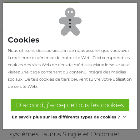
Passer au contenu principal
Bas
Cookies
Home
Nos réalisations
SCHIERVELDE
Nous utilisons des cookies afin de nous assurer que vous avez
la meilleure expérience de notre site Web. Ceci comprend les
PHARMACIE
cookies des sites Web de tiers de médias sociaux lorsque vous
SCHIERVELDE
visitez une page contenant du contenu intégré des médias
sociaux. De tels cookies de tiers peuvent suivre votre utilisation
Pharmacie Schiervelde à
de ce site Web.
Roulers
D'accord, j’accepte tous les cookies
Pour l’aménagement de la pharmacie
En savoir plus sur les différents types de cookies ?
Schiervelde, il a été opté pour les
systèmes Taurus Single et Dolomiet.