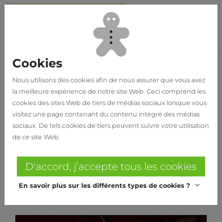
Passer au contenu principal
Bas
Cookies
Home
Nos réalisations
TORFS
Nous utilisons des cookies afin de nous assurer que vous avez
la meilleure expérience de notre site Web. Ceci comprend les
TORFS
cookies des sites Web de tiers de médias sociaux lorsque vous
visitez une page contenant du contenu intégré des médias
TORFS
sociaux. De tels cookies de tiers peuvent suivre votre utilisation
de ce site Web.
Duis mollis, est non commodo luctus,
nisi erat porttitor ligula, eget lacinia
D'accord, j’accepte tous les cookies
odio sem nec elit. Donec sed odio dui.
En savoir plus sur les différents types de cookies ?