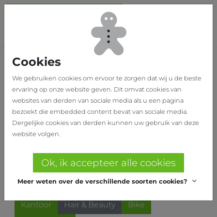
Ga naar hoofdinhoud
Sch
Home
Onze realisaties
Cookies
Onze realisaties
We gebruiken cookies om ervoor te zorgen dat wij u de beste
Wij bedenken en produceren
ervaring op onze website geven. Dit omvat cookies van
websites van derden van sociale media als u een pagina
functionele en creatieve
bezoekt die embedded content bevat van sociale media.
oplossingen
Dergelijke cookies van derden kunnen uw gebruik van deze
website volgen.
Filter
Ok, ik accepteer alle cookies
Apotheek
Fashion
Retail divers
Meer weten over de verschillende soorten cookies?
Horeca & Food
Showroom
Optiek
Kantoor
Hair & Beauty
Bike