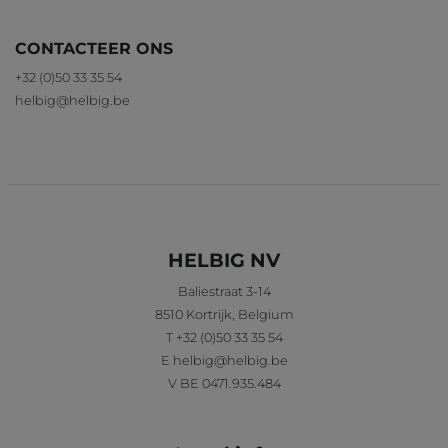
CONTACTEER ONS
+32 (0)50 33 35 54
helbig@helbig.be
HELBIG NV
Baliestraat 3-14
8510
Kortrijk
,
Belgium
T
+32 (0)50 33 35 54
E
helbig@helbig.be
V
BE 0471.935.484