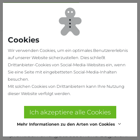
Skip to main content
To
Cookies
Home
Produkte
LOCHWANDSYSTEME
ELGON
Wir verwenden Cookies, um ein optimales Benutzererlebnis
auf unserer Website sicherzustellen. Dies schließt
ELGON
Drittanbieter-Cookies von Social-Media-Websites ein, wenn
Sie eine Seite mit eingebetteten Social-Media-Inhalten
Magnetisches
besuchen.
Lochwandsystem
Mit solchen Cookies von Drittanbietern kann Ihre Nutzung
dieser Website verfolgt werden.
Elgon ist das aktuellste
Lochwandsystem von Helbig.
Ich akzeptiere alle Cookies
Die magnetischen Fassungen sind
Mehr Informationen zu den Arten von Cookies
praktisch und gutaussehend zugleich.