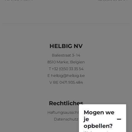
HELBIG NV
Baliestraat 3- 14
8510
Marke
,
Belgien
T
+32 (0)50 33 35 54
E
helbig@helbig.be
V
BE 0471.935.484
Rechtliches
Mogen we
Haftungsausschluss
je
Datenschutz
opbellen?