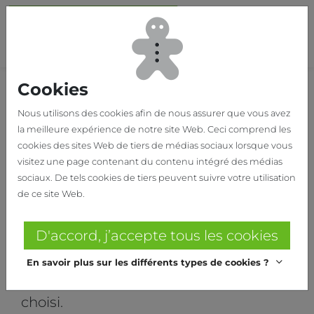
Passer au contenu principal
Bas
Cookies
Home
Nos réalisations
TIFFANYS
Nous utilisons des cookies afin de nous assurer que vous avez
la meilleure expérience de notre site Web. Ceci comprend les
TIFFANYS
cookies des sites Web de tiers de médias sociaux lorsque vous
visitez une page contenant du contenu intégré des médias
Magasin de mode Tiffanys à
sociaux. De tels cookies de tiers peuvent suivre votre utilisation
Sint-Martens-Latem
de ce site Web.
Pour l’aménagement de Tiffanys à
D'accord, j’accepte tous les cookies
Sint-Martens-Latem, le système
En savoir plus sur les différents types de cookies ?
encastrable Harz de Helbig a été
choisi.