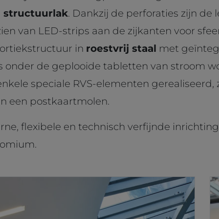
 structuurlak
. Dankzij de perforaties zijn d
ien van LED-strips aan de zijkanten voor sfeerv
ortiekstructuur in
roestvrij staal
met geïntegr
 onder de geplooide tabletten van stroom wo
nkele speciale RVS-elementen gerealiseerd, 
en een postkaartmolen.
e, flexibele en technisch verfijnde inrichting 
Atomium.