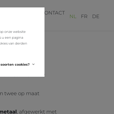
REALISATIES
CONTACT
NL
FR
DE
 op onze website
s u een pagina
okies van derden
 soorten cookies?
to's: Sam Gilbert
en twee op maat
metaal
, afgewerkt met