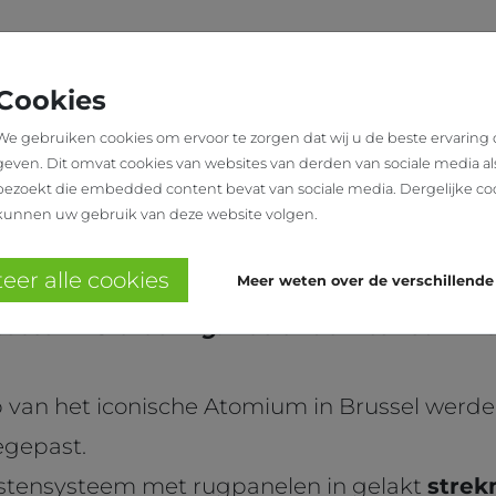
N
SHOWROOM
OVER
WINKELINRICHTING
ONS
Cookies
We gebruiken cookies om ervoor te zorgen dat wij u de beste ervaring
geven. Dit omvat cookies van websites van derden van sociale media al
 GIFTSHOP
bezoekt die embedded content bevat van sociale media. Dergelijke co
SHOP
kunnen uw gebruik van deze website volgen.
Brussel
eer alle cookies
Meer weten over de verschillende
cten - Uitvoering: Roelandt Interieur - Fo
p van het iconische Atomium in Brussel werd
gepast.
astensysteem met rugpanelen in gelakt
strek