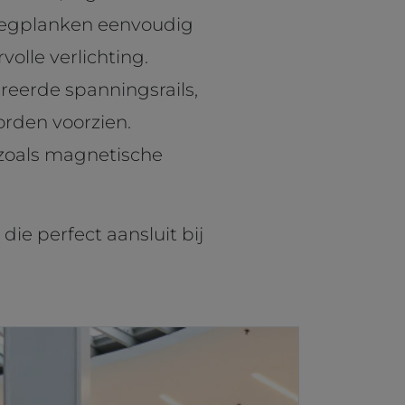
e legplanken eenvoudig
olle verlichting.
eerde spanningsrails,
rden voorzien.
zoals magnetische
die perfect aansluit bij