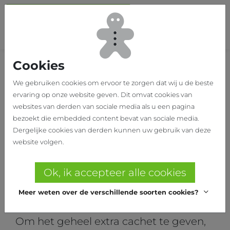
Ga naar hoofdinhoud
Sch
Cookies
Home
Onze realisaties
MONOCLE
We gebruiken cookies om ervoor te zorgen dat wij u de beste
ervaring op onze website geven. Dit omvat cookies van
MONOCLE
websites van derden van sociale media als u een pagina
bezoekt die embedded content bevat van sociale media.
Optiekzaak Monocle te
Dergelijke cookies van derden kunnen uw gebruik van deze
Leuven
website volgen.
Voor de inrichting van de optiekzaak
Ok, ik accepteer alle cookies
Monocle te Leuven werd er gewerkt
Meer weten over de verschillende soorten cookies?
met de brillenprikker van Helbig.
Om het geheel extra cachet te geven,