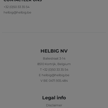
+32 (0)50 33 35 54
helbig@helbig.be
HELBIG NV
Baliestraat 3-14
8510
Kortrijk
,
Belgium
T
+32 (0)50 33 35 54
E
helbig@helbig.be
V
BE 0471.935.484
Legal info
Disclaimer