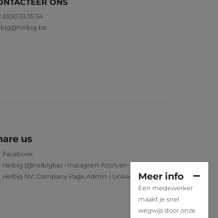
ONTACTEER ONS
 (0)50 33 35 54
lbig@helbig.be
hare us
Facebook
Helbig (@helbigbe) • Instagram-foto's en -video's
Meer info
Helbig NV: Company Page Admin | LinkedIn
Een medewerker
maakt je snel
wegwijs door onze