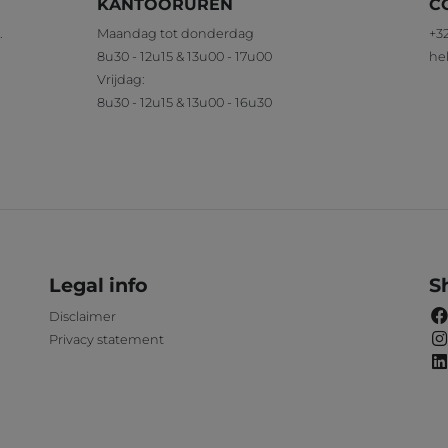
KANTOORUREN
C
.
Maandag tot donderdag
+32
8u30 - 12u15 & 13u00 - 17u00
he
Vrijdag:
8u30 - 12u15 & 13u00 - 16u30
Legal info
S
Disclaimer
Privacy statement