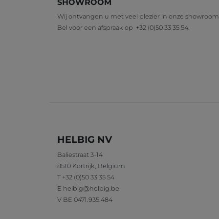
SHOWROOM
Wij ontvangen u met veel plezier in onze showroom
Bel voor een afspraak op
+32 (0)50 33 35 54
.
HELBIG NV
Baliestraat 3-14
8510
Kortrijk
,
Belgium
T
+32 (0)50 33 35 54
E
helbig@helbig.be
V
BE 0471.935.484