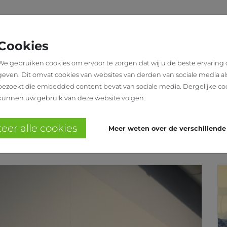
N
SHOWROOM
OVER
WINKELINRICHTING
ONS
Cookies
We gebruiken cookies om ervoor te zorgen dat wij u de beste ervaring
geven. Dit omvat cookies van websites van derden van sociale media al
E
bezoekt die embedded content bevat van sociale media. Dergelijke co
kunnen uw gebruik van deze website volgen.
penheuvel
eer alle cookies
Meer weten over de verschillende