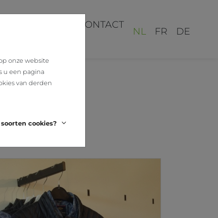
REALISATIES
CONTACT
NL
FR
DE
 op onze website
s u een pagina
okies van derden
 soorten cookies?