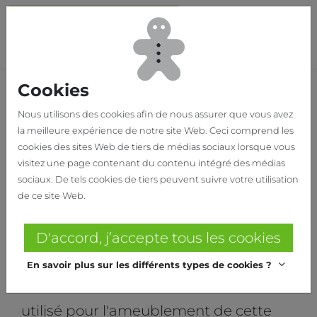
Passer au contenu principal
Bas
Cookies
Home
Nos réalisations
LINGERIE OH LA LA
Nous utilisons des cookies afin de nous assurer que vous avez
la meilleure expérience de notre site Web. Ceci comprend les
LINGERIE OH LA LA
cookies des sites Web de tiers de médias sociaux lorsque vous
visitez une page contenant du contenu intégré des médias
Lingerie Oh La La à Lendelede
sociaux. De tels cookies de tiers peuvent suivre votre utilisation
de ce site Web.
Conception et réalisation : Lode
Mulier
D'accord, j’accepte tous les cookies
En savoir plus sur les différents types de cookies ?
Le système Elgon de Helbig a été
utilisé pour l'ameublement de cette