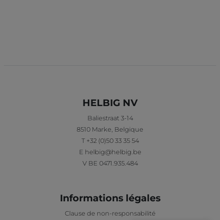
HELBIG NV
Baliestraat 3-14
8510
Marke
,
Belgique
T
+32 (0)50 33 35 54
E
helbig@helbig.be
V
BE 0471.935.484
Informations légales
Clause de non-responsabilité