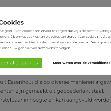
N
SHOWROOM
OVER
WINKELINRICHTING
ONS
Cookies
We gebruiken cookies om ervoor te zorgen dat wij u de beste ervaring
geven. Dit omvat cookies van websites van derden van sociale media al
MOSS
bezoekt die embedded content bevat van sociale media. Dergelijke co
kunnen uw gebruik van deze website volgen.
 System
eer alle cookies
Meer weten over de verschillende
 unieke combinatie van hout en staal in een
 uit Essenhout die op diverse manieren afge
enten zijn gemaakt uit gepoederlakt staal.
verstelbaar in hoogte en kan aangevuld word