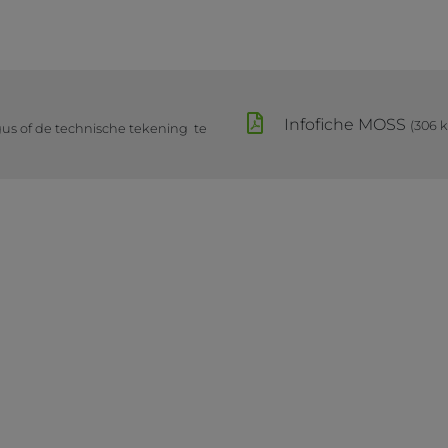
Infofiche MOSS
(306 
gus of de technische tekening te