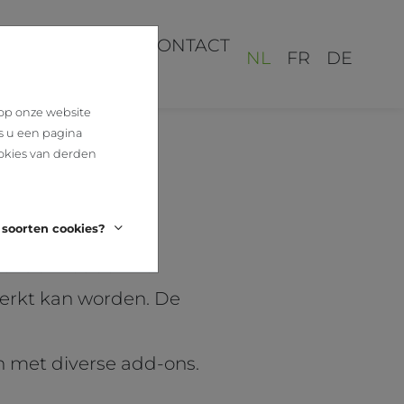
REALISATIES
CONTACT
NL
FR
DE
 op onze website
s u een pagina
okies van derden
 soorten cookies?
zelfde meubel. De
werkt kan worden. De
en met diverse add-ons.