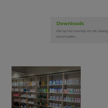
Downloads
Klik op het icoontje om de catalo
downloaden.
Ontwerp en realisatie: in
samenwerking met Hoste &
Vanhee