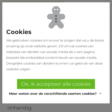
Ga naar hoofdinhoud
Sch
Cookies
Home
Producten
STAALWERK
We gebruiken cookies om ervoor te zorgen dat wij u de beste
ervaring op onze website geven. Dit omvat cookies van
STAALWERK
websites van derden van sociale media als u een pagina
bezoekt die embedded content bevat van sociale media.
Verstelbare systemen in staal,
Dergelijke cookies van derden kunnen uw gebruik van deze
ontwikkeld door Helbig
website volgen.
Helbig gebruikte zijn expertise voor de
Ok, ik accepteer alle cookies
creatie van het Taurus gamma.
Meer weten over de verschillende soorten cookies?
Vaste structuren zijn statisch en
onhandig.