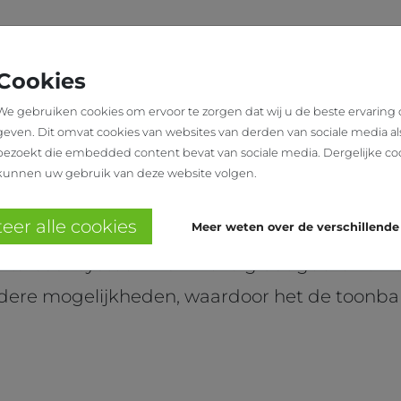
N
SHOWROOM
OVER
WINKELINRICHTING
ONS
Cookies
We gebruiken cookies om ervoor te zorgen dat wij u de beste ervaring
geven. Dit omvat cookies van websites van derden van sociale media al
LER TOONBANKBESLAG
Type 100
bezoekt die embedded content bevat van sociale media. Dergelijke co
kunnen uw gebruik van deze website volgen.
lbaar voorbouwsysteem
eer alle cookies
Meer weten over de verschillende
kantalbaar systeem van Hellbig dat gebruikt w
dere mogelijkheden, waardoor het de toonba