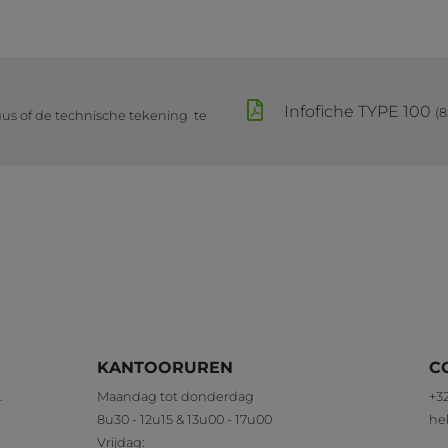
Infofiche TYPE 100
(8
gus of de technische tekening te
KANTOORUREN
C
.
Maandag tot donderdag
+32
8u30 - 12u15 & 13u00 - 17u00
he
Vrijdag: