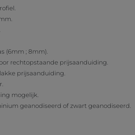
fiel.
59mm.
.
as (6mm ; 8mm).
voor rechtopstaande prijsaanduiding.
vlakke prijsaanduiding.
r.
ing mogelijk.
minium geanodiseerd of zwart geanodiseerd.