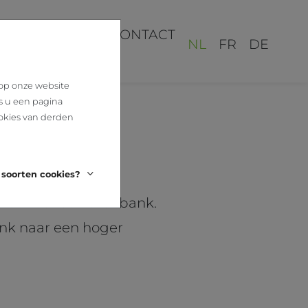
REALISATIES
CONTACT
NL
FR
DE
 op onze website
s u een pagina
okies van derden
 soorten cookies?
ordt voor een toonbank.
nk naar een hoger