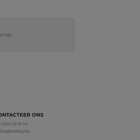
57 kb)
ONTACTEER ONS
 (0)50 33 35 54
lbig@helbig.be