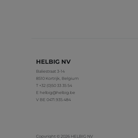
HELBIG NV
Baliestraat 3-14
8510
Kortrijk
,
Belgium
T
+32 (0)50 33 35 54
E
helbig@helbig.be
V
BE 0471.935.484
Copyright
©
2026
HELBIG NV