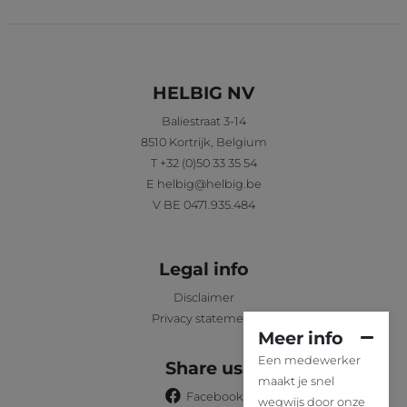
HELBIG NV
Baliestraat 3-14
8510
Kortrijk
,
Belgium
T
+32 (0)50 33 35 54
E
helbig@helbig.be
V
BE 0471.935.484
Legal info
Disclaimer
Privacy statement
Meer info
Een medewerker
Share us
maakt je snel
Facebook
wegwijs door onze