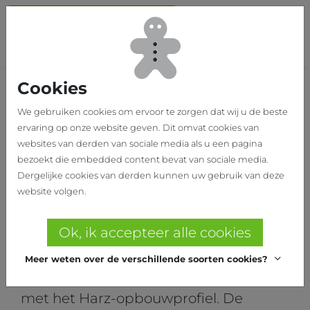
Ga naar hoofdinhoud
Sch
Cookies
Home
Onze realisaties
L&V FASHION
We gebruiken cookies om ervoor te zorgen dat wij u de beste
ervaring op onze website geven. Dit omvat cookies van
L&V FASHION
websites van derden van sociale media als u een pagina
bezoekt die embedded content bevat van sociale media.
Showroom voor beroepskledij
Dergelijke cookies van derden kunnen uw gebruik van deze
te Ingelmunster
website volgen.
Ontwerp: Helbig
Ok, ik accepteer alle cookies
Meer weten over de verschillende soorten cookies?
Voor deze showroom werd gewerkt
met het Harz-opbouwprofiel. De