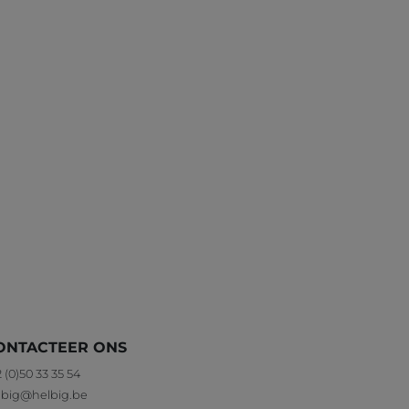
ONTACTEER ONS
 (0)50 33 35 54
lbig@helbig.be