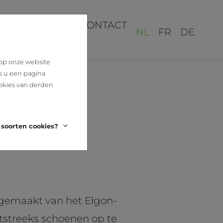
REALISATIES
CONTACT
NL
FR
DE
 op onze website
s u een pagina
okies van derden
 soorten cookies?
 gemaakt van het Elgon-
tstreeks schoenen op te