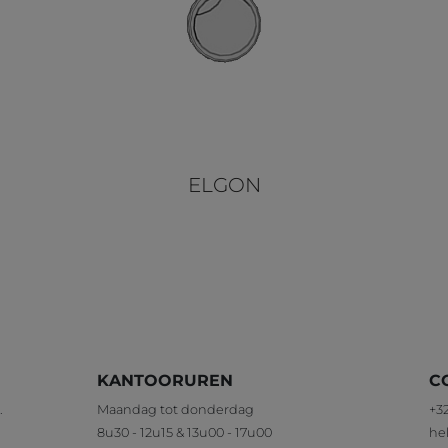
ELGON
KANTOORUREN
C
.
Maandag tot donderdag
+32
8u30 - 12u15 & 13u00 - 17u00
he