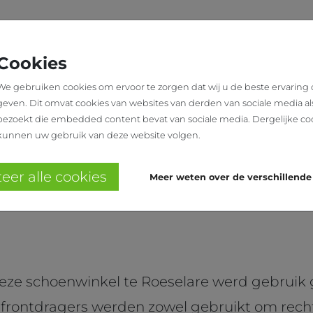
N
SHOWROOM
OVER
WINKELINRICHTING
ONS
Cookies
We gebruiken cookies om ervoor te zorgen dat wij u de beste ervaring
geven. Dit omvat cookies van websites van derden van sociale media al
N ETIENNE
bezoekt die embedded content bevat van sociale media. Dergelijke co
ENNE
kunnen uw gebruik van deze website volgen.
oeselare
eer alle cookies
Meer weten over de verschillende
deze schoenwinkel te Roeselare werd gebruik
 frontdragers werden zowel gebruikt om rech